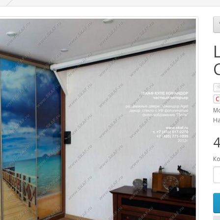
С
Мо
На
4
Ко