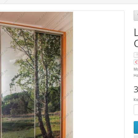
С
Мо
На
3
Ко