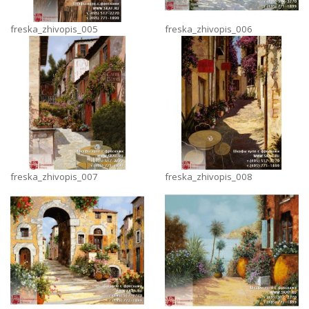
freska_zhivopis_005
freska_zhivopis_006
freska_zhivopis_007
freska_zhivopis_008