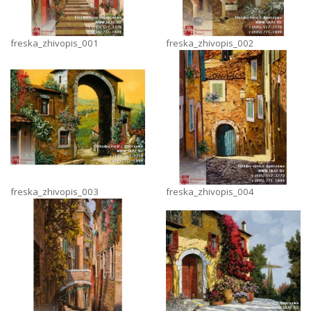
freska_zhivopis_001
freska_zhivopis_002
freska_zhivopis_003
freska_zhivopis_004