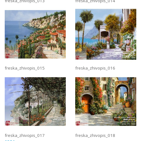
freska_zhivopis_013
freska_zhivopis_014
freska_zhivopis_015
freska_zhivopis_016
freska_zhivopis_017
freska_zhivopis_018